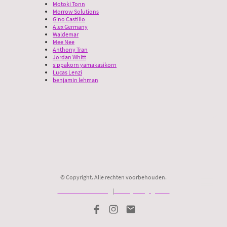
Motoki Tonn
Morrow Solutions
Gino Castillo
Alex Germany
Waldemar
Mee Nee
Anthony Tran
Jordan Whitt
sippakorn yamakasikorn
Lucas Lenzi
benjamin lehman
© Copyright. Alle rechten voorbehouden.
Juridische Verklaring
|
Privacy van gegevens