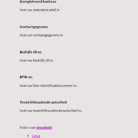
Geregistreerd kantoor
Voer uw statutaire zetel in
Contactgegevens
Voer uw contactgegevens in
Bedrijfs-ID nr.
Voer uw bedrijfs-ID in.
BTW-nr.
Voer uw btw-identificatienummer in.
Toezichthoudende autoriteit
Voer uw toezichthoudende autoriteit in.
Foto's van
Unsplash
:
Lesia